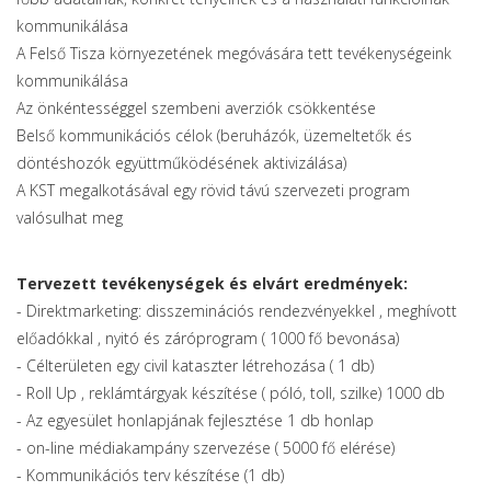
kommunikálása
A Felső Tisza környezetének megóvására tett tevékenységeink
kommunikálása
Az önkéntességgel szembeni averziók csökkentése
Belső kommunikációs célok (beruházók, üzemeltetők és
döntéshozók együttműködésének aktivizálása)
A KST megalkotásával egy rövid távú szervezeti program
valósulhat meg
Tervezett tevékenységek és elvárt eredmények:
- Direktmarketing: disszeminációs rendezvényekkel , meghívott
előadókkal , nyitó és záróprogram ( 1000 fő bevonása)
- Célterületen egy civil kataszter létrehozása ( 1 db)
- Roll Up , reklámtárgyak készítése ( póló, toll, szilke) 1000 db
- Az egyesület honlapjának fejlesztése 1 db honlap
- on-line médiakampány szervezése ( 5000 fő elérése)
- Kommunikációs terv készítése (1 db)