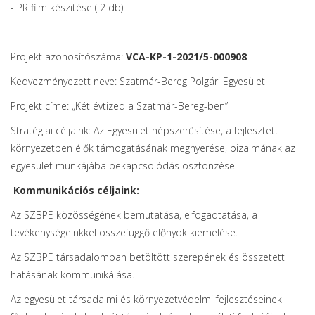
- PR film készitése ( 2 db)
Projekt azonosítószáma:
VCA-KP-1-2021/5-000908
Kedvezményezett neve: Szatmár-Bereg Polgári Egyesület
Projekt címe: „Két évtized a Szatmár-Bereg-ben”
Stratégiai céljaink: Az Egyesület népszerűsítése, a fejlesztett
környezetben élők támogatásának megnyerése, bizalmának az
egyesület munkájába bekapcsolódás ösztönzése.
Kommunikációs céljaink:
Az SZBPE közösségének bemutatása, elfogadtatása, a
tevékenységeinkkel összefüggő előnyök kiemelése.
Az SZBPE társadalomban betöltött szerepének és összetett
hatásának kommunikálása.
Az egyesület társadalmi és környezetvédelmi fejlesztéseinek