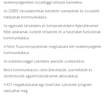
tevékenységeinkkel összefüggő előnyök kiemelése.
Az SZBPE társadalomban betöltött szerepének és összetett
hatásának kommunikálása.
Az egyesület társadalmi és környezetvédelmi fejlesztéseinek
főbb adatainak, konkrét tényeinek és a használati funkcióinak
kommunikálása.
A Felső Tisza környezetének megóvására tett tevékenységeink
kommunikálása.
Az önkéntességgel szembeni averziók csökkentése.
Belső kommunikációs célok (beruházók, üzemeltetők és
döntéshozók együttműködésének aktivizálása).
A KST megalkotásával egy rövid távú szervezeti program
valósulhat meg.