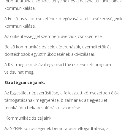
főbb adatainak, konkrét tényeinek és a használati funkcióinak
kommunikálása.
A Felső Tisza környezetének megóvására tett tevékenységeink
kommunikálása.
Az önkéntességgel szembeni averziók csökkentése.
Belső kommunikációs célok (beruházók, üzemeltetők és
döntéshozók együttműködésének aktivizálása).
A KST megalkotásával egy rövid távú szervezeti program
valósulhat meg.
Stratégiai céljaink:
Az Egyesület népszerűsítése, a fejlesztett környezetben élők
támogatásának megnyerése, bizalmának az egyesület
munkájába bekapcsolódás ösztönzése.
Kommunikációs céljaink:
Az SZBPE közösségének bemutatása, elfogadtatása, a