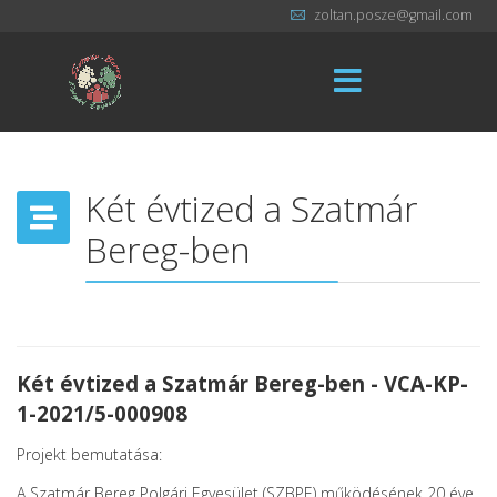
zoltan.posze@gmail.com
Két évtized a Szatmár
Bereg-ben
Két évtized a Szatmár Bereg-ben - VCA-KP-
1-2021/5-000908
Projekt bemutatása:
A Szatmár Bereg Polgári Egyesület (SZBPE) működésének 20 éve