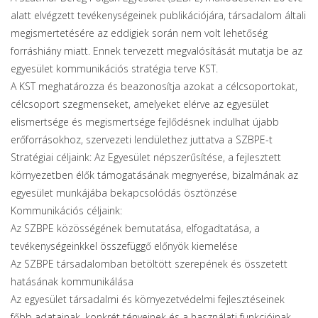
alatt elvégzett tevékenységeinek publikációjára, társadalom általi
megismertetésére az eddigiek során nem volt lehetőség
forráshiány miatt. Ennek tervezett megvalósítását mutatja be az
egyesület kommunikációs stratégia terve KST.
A KST meghatározza és beazonosítja azokat a célcsoportokat,
célcsoport szegmenseket, amelyeket elérve az egyesület
elismertsége és megismertsége fejlődésnek indulhat újabb
erőforrásokhoz, szervezeti lendülethez juttatva a SZBPE-t
Stratégiai céljaink: Az Egyesület népszerűsítése, a fejlesztett
környezetben élők támogatásának megnyerése, bizalmának az
egyesület munkájába bekapcsolódás ösztönzése
Kommunikációs céljaink:
Az SZBPE közösségének bemutatása, elfogadtatása, a
tevékenységeinkkel összefüggő előnyök kiemelése
Az SZBPE társadalomban betöltött szerepének és összetett
hatásának kommunikálása
Az egyesület társadalmi és környezetvédelmi fejlesztéseinek
főbb adatainak, konkrét tényeinek és a használati funkcióinak